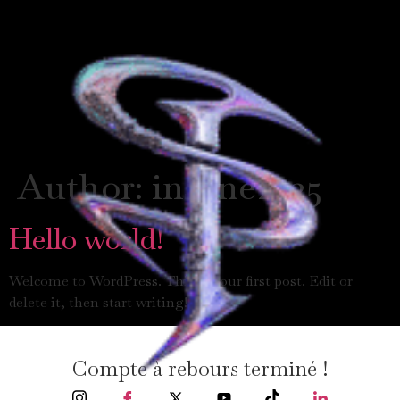
Author:
insane2025
Hello world!
Welcome to WordPress. This is your first post. Edit or
delete it, then start writing!
Compte à rebours terminé !