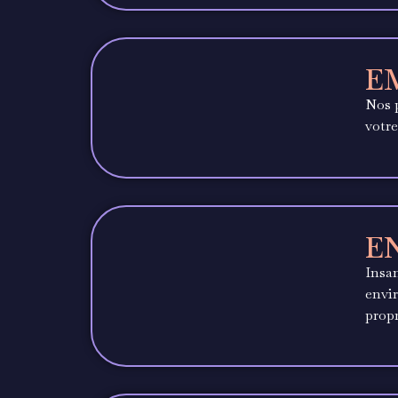
E
Nos p
votre
E
Insan
envir
propr