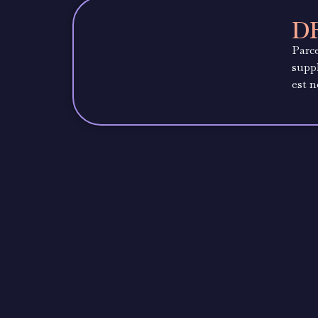
D
Parce
suppl
est 